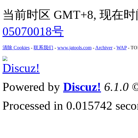
当前时区 GMT+8, 现在时间是 
05070018号
清除 Cookies
-
联系我们
-
www.jatools.com
-
Archiver
-
WAP
-
TO
Powered by
Discuz!
6.1.0
©
Processed in 0.015742 secon