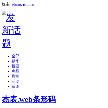
版主:
admin
,
jennifer
全部
精华
投票
商品
悬赏
活动
辩论
杰表.web条形码