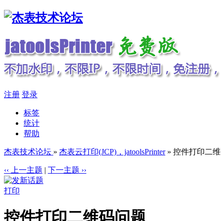
注册
登录
标签
统计
帮助
杰表技术论坛
»
杰表云打印(JCP)，jatoolsPrinter
» 控件打印二
‹‹ 上一主题
|
下一主题 ››
打印
控件打印二维码问题