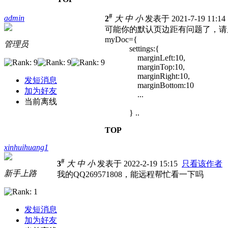
#
admin
2
大
中
小
发表于 2021-7-19 11:1
可能你的默认页边距有问题了，请
myDoc={
管理员
settings:{
marginLeft:10,
marginTop:10,
marginRight:10,
发短消息
marginBottom:10
加为好友
...
当前离线
} ..
TOP
xinhuihuang1
#
3
大
中
小
发表于 2022-2-19 15:15
只看该作者
新手上路
我的QQ269571808，能远程帮忙看一下吗
发短消息
加为好友