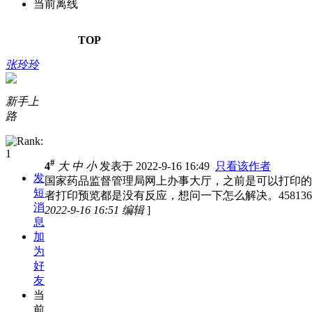
当前离线
TOP
张玲玲
新手上
路
#
4
大
中
小
发表于 2022-9-16 16:49
只看该作者
发
国家药品监督管理局网上办事大厅，之前是可以打印的
短
者打印预览都是没有反应，想问一下怎么解决。458136
消
2022-9-16 16:51 编辑
]
息
加
为
好
友
当
前