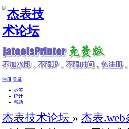
注册
登录
标签
统计
帮助
杰表技术论坛
»
杰表.we