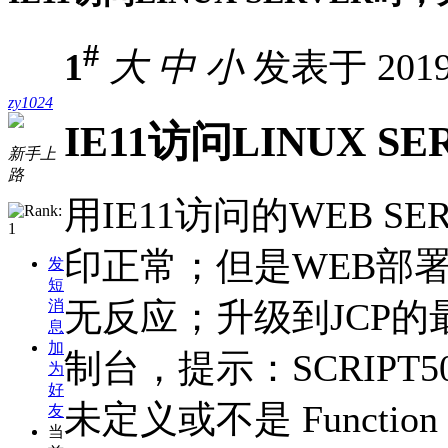
#
1
大
中
小
发表于 2019-
zy1024
IE11访问LINUX 
新手上
路
用IE11访问的WEB S
印正常；但是WEB部署在
发
短
无反应；升级到JCP的
消
息
加
制台，提示：SCRIPT500
为
好
未定义或不是 Function
友
当