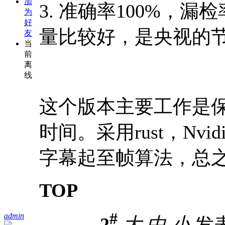
加
3. 准确率100%，
为
好
量比较好，是央视的
友
当
前
离
线
这个版本主要工作是
时间。采用rust，Nvidi
字幕起至帧算法，总之
TOP
#
admin
2
大
中
小
发表于