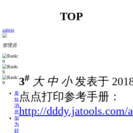
TOP
admin
管理员
#
3
大
中
小
发表于 2018-
点点打印参考手册：
发
短
消
http://dddy.jatoo
息
加
为
好