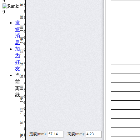
发
短
消
息
加
为
好
友
当
前
离
线