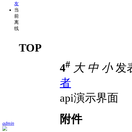
友
当
前
离
线
TOP
#
4
大
中
小
发表于
者
api演示界面
附件
admin