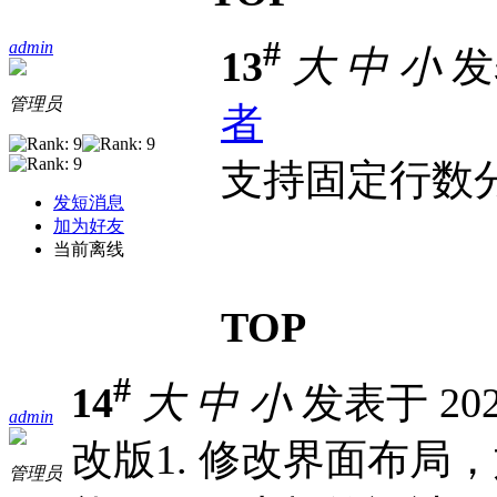
#
admin
13
大
中
小
发表
管理员
者
支持固定行数
发短消息
加为好友
当前离线
TOP
#
14
大
中
小
发表于 2020
admin
改版1. 修改界面布局，
管理员