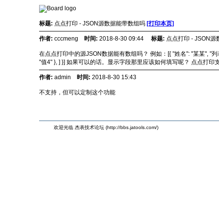
标题:
点点打印 - JSON源数据能带数组吗
[打印本页]
作者:
cccmeng
时间:
2018-8-30 09:44
标题:
点点打印 - JSON
在点点打印中的源JSON数据能有数组吗？ 例如：[{ "姓名": "某某", "列表": [ { "字段1": "值
"值4" }, ] }] 如果可以的话。显示字段那里应该如何填写呢？ 点点打
作者:
admin
时间:
2018-8-30 15:43
不支持，但可以定制这个功能
欢迎光临 杰表技术论坛 (http://bbs.jatools.com/)