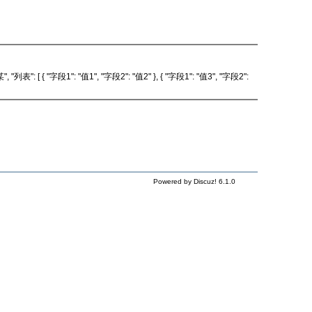
表": [ { "字段1": "值1", "字段2": "值2" }, { "字段1": "值3", "字段2":
Powered by Discuz! 6.1.0