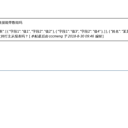
源数据能带数组吗
1", "字段2": "值2" }, { "字段1": "值3", "字段2": "值4" }, ] }, { "姓名": "某某", "列
印支持打主从报表吗？ [
本帖最后由 cccmeng 于 2018-8-30 09:46 编辑
]