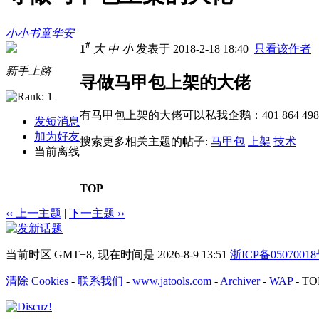
小小书童华安
#
1
大
中
小
发表于 2018-2-18 18:40
只看该作者
新手上路
寻做马甲包上架的大佬
有马甲包上架的大佬可以私我企鹅：401 864 498
发短消息
加为好友
搜索更多相关主题的帖子:
马甲包
上架
技术
当前离线
TOP
‹‹ 上一主题
|
下一主题 ››
当前时区 GMT+8, 现在时间是 2026-8-9 13:51
浙ICP备0507001
清除 Cookies
-
联系我们
-
www.jatools.com
-
Archiver
-
WAP
-
TO